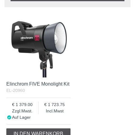
Benämning
In stock
Auf Lager
Zzgl.Mwst.
Incl.Mwst
Elinchrom FIVE Monolight Kit
EL-20960
1 379.00
1 723.75
Zzgl.Mwst.
Incl.Mwst
Auf Lager
IN DEN WARENKORB