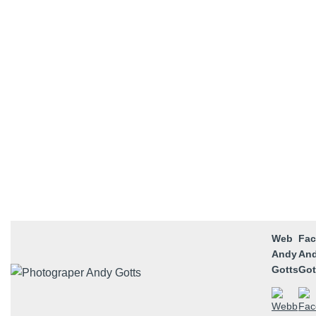
Web
Fa
Andy
An
Gotts
Got