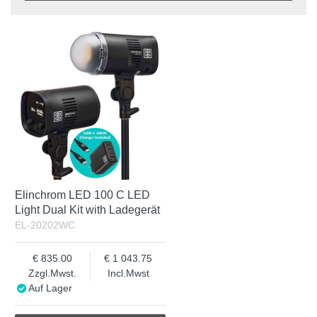
Benämning
In stock
Auf Lager
Zzgl.Mwst.
Incl.Mwst
Elinchrom LED 100 C LED
Light Dual Kit with Ladegerät
EL-20202WC
835.00
1 043.75
Zzgl.Mwst.
Incl.Mwst
Auf Lager