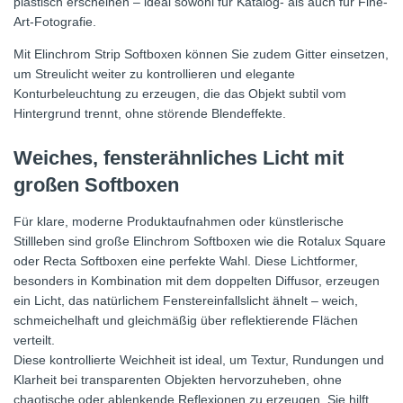
plastisch erscheinen – ideal sowohl für Katalog- als auch für Fine-
Art-Fotografie.
Mit Elinchrom Strip Softboxen können Sie zudem Gitter einsetzen,
um Streulicht weiter zu kontrollieren und elegante
Konturbeleuchtung zu erzeugen, die das Objekt subtil vom
Hintergrund trennt, ohne störende Blendeffekte.
Weiches, fensterähnliches Licht mit
großen Softboxen
Für klare, moderne Produktaufnahmen oder künstlerische
Stillleben sind große Elinchrom Softboxen wie die Rotalux Square
oder Recta Softboxen eine perfekte Wahl. Diese Lichtformer,
besonders in Kombination mit dem doppelten Diffusor, erzeugen
ein Licht, das natürlichem Fenstereinfallslicht ähnelt – weich,
schmeichelhaft und gleichmäßig über reflektierende Flächen
verteilt.
Diese kontrollierte Weichheit ist ideal, um Textur, Rundungen und
Klarheit bei transparenten Objekten hervorzuheben, ohne
chaotische oder ablenkende Reflexionen zu erzeugen. Sie hilft