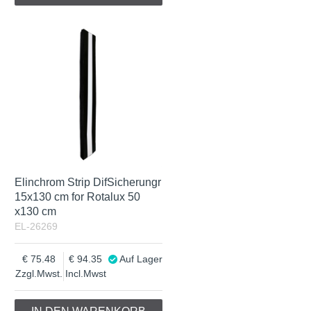
Elinchrom Strip DifSicherungr
15x130 cm for Rotalux 50
x130 cm
EL-26269
75.48
94.35
Auf Lager
Zzgl.Mwst.
Incl.Mwst