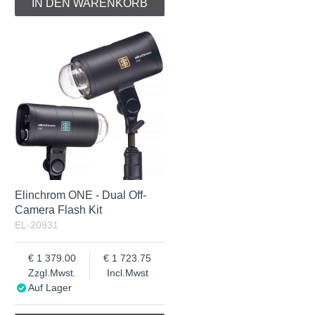
IN DEN WARENKORB
Elinchrom ONE - Dual Off-
Camera Flash Kit
EL-20931
1 379.00
1 723.75
Zzgl.Mwst.
Incl.Mwst
Auf Lager